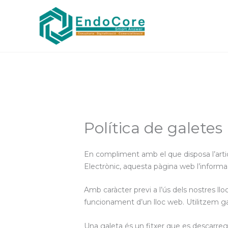
Vés
al
contingut
Política de galetes
En compliment amb el que disposa l’articl
Electrònic, aquesta pàgina web l’informa,
Amb caràcter previ a l’ús dels nostres ll
funcionament d’un lloc web. Utilitzem gale
Una galeta és un fitxer que es descarre