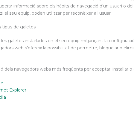
erar informació sobre els hàbits de navegació d’un usuari o del
i el seu equip, poden utilitzar per reconèixer a l’usuari.
 tipus de galetes:
les galetes instal·lades en el seu equip mitjançant la configurac
adors web s’ofereix la possibilitat de permetre, bloquejar o elimin
ió dels navegadors webs més freqüents per acceptar, instal·lar o 
me
rnet Explorer
lla