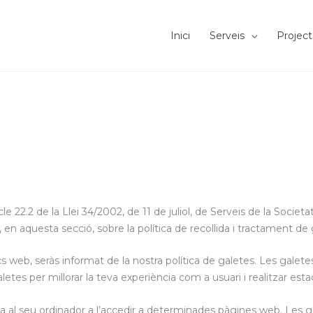
Inici
Serveis
Project
e 22.2 de la Llei 34/2002, de 11 de juliol, de Serveis de la Societ
 en aquesta secció, sobre la política de recollida i tractament de 
ocs web, seràs informat de la nostra política de galetes. Les galet
tes per millorar la teva experiència com a usuari i realitzar esta
ga al seu ordinador a l’accedir a determinades pàgines web. Les