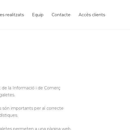
es realitzats
Equip
Contacte
Accés clients
at de la Informació i de Comerç
galetes.
es són importants per al correcte
dístiques.
 galetes permeten a una pàgina web,