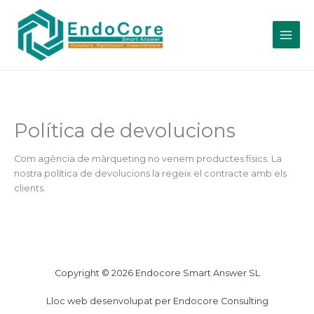
Vés
al
contingut
Política de devolucions
Com agència de màrqueting no venem productes físics. La
nostra política de devolucions la regeix el contracte amb els
clients.
Copyright © 2026 Endocore Smart Answer SL
Lloc web desenvolupat per Endocore Consulting