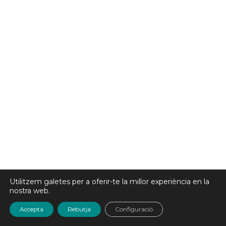
Utilitzem galetes per a oferir-te la millor experiència en la
nostra web.
Accepta
Rebutja
Configuració